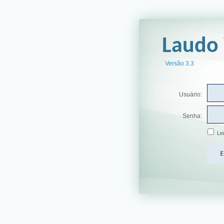
Laudo
Versão 3.3
Usuário:
Senha:
Le